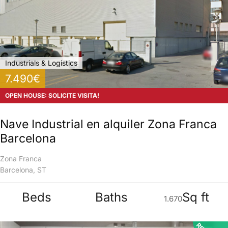
Industrials & Logistics
7.490€
OPEN HOUSE: SOLICITE VISITA!
Nave Industrial en alquiler Zona Franca
Barcelona
Zona Franca
Barcelona, ST
Beds
Baths
Sq ft
1.670