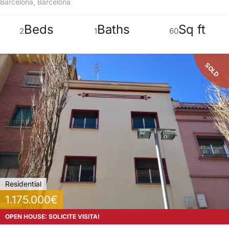
Barcelona, Barcelona
Beds
Baths
Sq ft
2
1
60
SOLD
Residential
1.175.000€
OPEN HOUSE: SOLICITE VISITA!