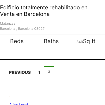
Edificio totalmente rehabilitado en
Venta en Barcelona
Matanzas
Barcelona , Barcelona 08027
Beds
Baths
Sq ft
349
Listings
2
← PREVIOUS
1
navigation
Aviso Legal