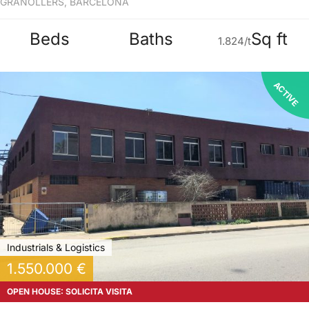
GRANOLLERS, BARCELONA
Beds
Baths
Sq ft
1.824/t
ACTIVE
Industrials & Logistics
1.550.000 €
OPEN HOUSE: SOLICITA VISITA