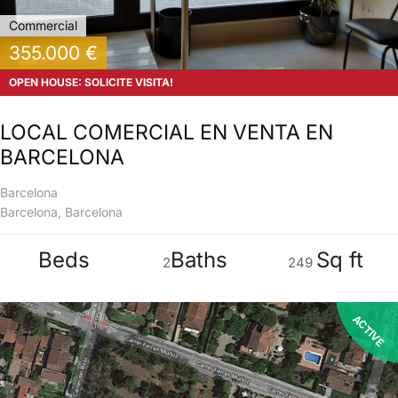
Commercial
355.000 €
OPEN HOUSE: SOLICITE VISITA!
LOCAL COMERCIAL EN VENTA EN
BARCELONA
Barcelona
Barcelona, Barcelona
Beds
Baths
Sq ft
2
249
ACTIVE