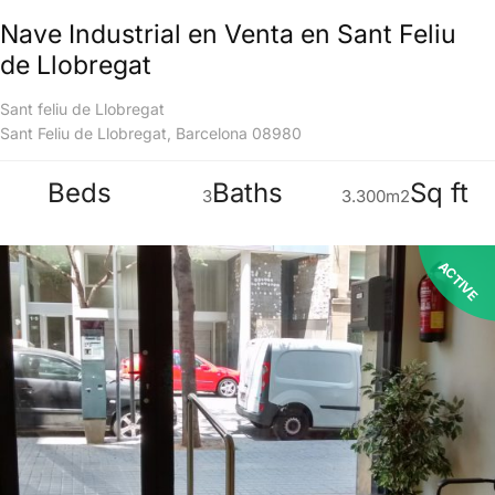
Nave Industrial en Venta en Sant Feliu
de Llobregat
Sant feliu de Llobregat
Sant Feliu de Llobregat, Barcelona 08980
Beds
Baths
Sq ft
3
3.300m2
ACTIVE