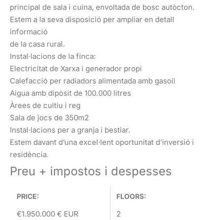
principal de sala i cuina, envoltada de bosc autòcton.
Estem a la seva disposició per ampliar en detall
informació
de la casa rural.
Instal·lacions de la finca:
Electricitat de Xarxa i generador propi
Calefacció per radiadors alimentada amb gasoil
Aigua amb dipòsit de 100.000 litres
Àrees de cultiu i reg
Sala de jocs de 350m2
Instal·lacions per a granja i bestiar.
Estem davant d’una excel·lent oportunitat d’inversió i
residència.
Preu + impostos i despesses
PRICE:
FLOORS:
€
1.950.000 €
EUR
2