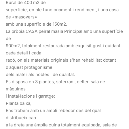
Rural de 400 m2 de
superfície, en ple funcionament i rendiment, i una casa
de «masovers»
amb una superfície de 150m2.
La pròpia CASA peiral masia Principal amb una superfície
de
900m2, totalment restaurada amb exquisit gust i cuidant
cada detall i cada
racó, on els materials originals s’han rehabilitat dotant
d’aquest protagonisme
dels materials nobles i de qualitat.
Es disposa en 3 plantes, soterrani, celler, sala de
màquines
i instal·lacions i garatge:
Planta baixa,
Ens trobem amb un ampli rebedor des del qual
distribueix cap
a la dreta una àmplia cuina totalment equipada, sala de