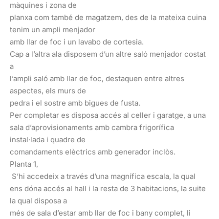
màquines i zona de
planxa com també de magatzem, des de la mateixa cuina
tenim un ampli menjador
amb llar de foc i un lavabo de cortesia.
Cap a l’altra ala disposem d’un altre saló menjador costat
a
l’ampli saló amb llar de foc, destaquen entre altres
aspectes, els murs de
pedra i el sostre amb bigues de fusta.
Per completar es disposa accés al celler i garatge, a una
sala d’aprovisionaments amb cambra frigorífica
instal·lada i quadre de
comandaments elèctrics amb generador inclòs.
Planta 1,
S’hi accedeix a través d’una magnífica escala, la qual
ens dóna accés al hall i la resta de 3 habitacions, la suite
la qual disposa a
més de sala d’estar amb llar de foc i bany complet, li