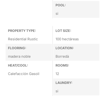
POOL:
si
PROPERTY TYPE:
LOT SIZE:
Residential Rustic
100 hectáreas
FLOORING:
LOCATION:
madera noble
Borredà
HEAT/COOL:
ROOMS:
Calefacción Gasoil
12
LAUNDRY:
si