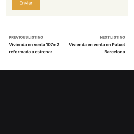
Enviar
Listing
PREVIOUS LISTING
NEXT LISTING
Vivienda en venta 107m2
Vivienda en venta en Putxet
navigation
reformada a estrenar
Barcelona