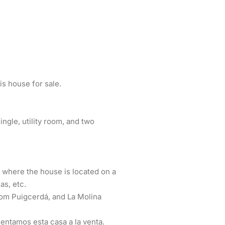
is house for sale.
ngle, utility room, and two
, where the house is located on a
as, etc.
from Puigcerdá, and La Molina
sentamos esta casa a la venta.