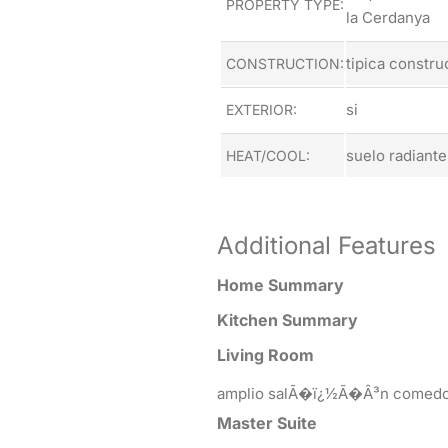
PROPERTY TYPE:
la Cerdanya
tipica constr
CONSTRUCTION:
si
EXTERIOR:
suelo radiante
HEAT/COOL:
Additional Features
Home Summary
Kitchen Summary
Living Room
amplio salÃ�ï¿½Ã�Â³n comedor
Master Suite