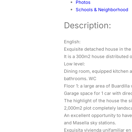
Photos
Schools & Neighborhood
Description:
English:
Exquisite detached house in the 
It is a 300m2 house distributed o
Low level:
Dining room, equipped kitchen an
bathrooms. WC
Floor 1: a large area of Buardill
Garage space for 1 car with dire
The highlight of the house the si
2,000m2 plot completely landscap
An excellent opportunity to have
and Masella sky stations.
Exquisita vivienda unifamiliar e