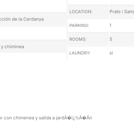
Prats i Sa
LOCATION:
ucción de la Cerdanya
1
PARKING:
5
ROOMS:
 y chiminea
si
LAUNDRY:
 con chimenea y salida a jardÃ�ï¿½Ã�Â­n