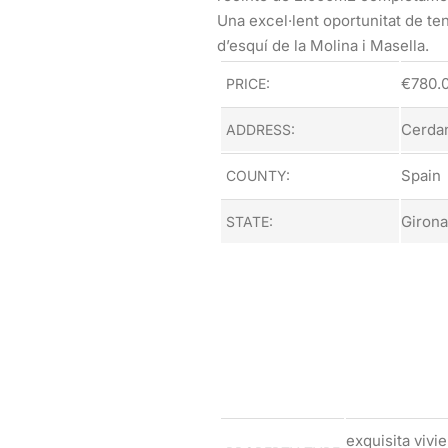
Una excel·lent oportunitat de te
d’esquí de la Molina i Masella.
€
780.
PRICE:
Cerda
ADDRESS:
Spain
COUNTY:
Girona
STATE:
exquisita vivi