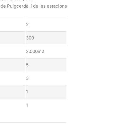
 de Puigcerdà, i de les estacions
2
300
2.000m2
5
3
1
1