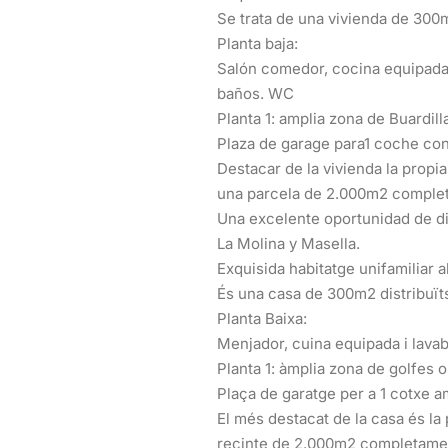
Se trata de una vivienda de 300m
Planta baja:
Salón comedor, cocina equipada y
baños. WC
Planta 1: amplia zona de Buardil
Plaza de garage para1 coche con
Destacar de la vivienda la propi
una parcela de 2.000m2 complet
Una excelente oportunidad de di
La Molina y Masella.
Exquisida habitatge unifamiliar 
És una casa de 300m2 distribuït
Planta Baixa:
Menjador, cuina equipada i lavab
Planta 1: àmplia zona de golfes o
Plaça de garatge per a 1 cotxe a
El més destacat de la casa és la 
recinte de 2.000m2 completament