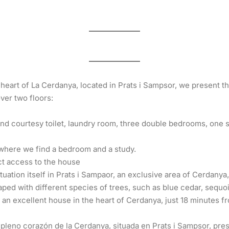
heart of La Cerdanya, located in Prats i Sampsor, we present th
ver two floors:
d courtesy toilet, laundry room, three double bedrooms, one si
a where we find a bedroom and a study.
ct access to the house
tuation itself in Prats i Sampaor, an exclusive area of Cerdanya
ed with different species of trees, such as blue cedar, sequoi
 an excellent house in the heart of Cerdanya, just 18 minutes 
n pleno corazón de la Cerdanya, situada en Prats i Sampsor, pre