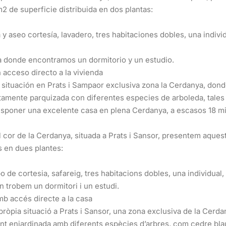
2 de superficie distribuida en dos plantas:
 aseo cortesía, lavadero, tres habitaciones dobles, una individ
la donde encontramos un dormitorio y un estudio.
 acceso directo a la vivienda
a situación en Prats i Sampaor exclusiva zona la Cerdanya, dond
amente parquizada con diferentes especies de arboleda, tales 
sponer una excelente casa en plena Cerdanya, a escasos 18 mi
al cor de la Cerdanya, situada a Prats i Sansor, presentem aques
s en dues plantes:
o de cortesia, safareig, tres habitacions dobles, una individual
n trobem un dormitori i un estudi.
mb accés directe a la casa
pròpia situació a Prats i Sansor, una zona exclusiva de la Cerda
 enjardinada amb diferents espècies d’arbres, com cedre blau